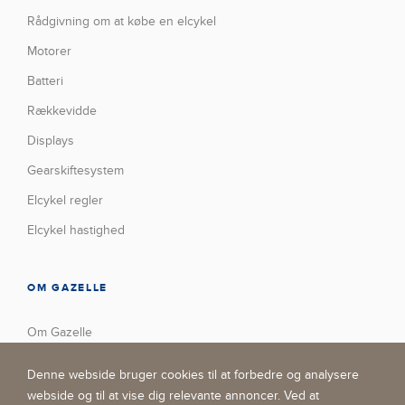
Rådgivning om at købe en elcykel
Motorer
Batteri
Rækkevidde
Displays
Gearskiftesystem
Elcykel regler
Elcykel hastighed
OM GAZELLE
Om Gazelle
Vores fabrik
Denne webside bruger cookies til at forbedre og analysere
Trofæskab
webside og til at vise dig relevante annoncer. Ved at