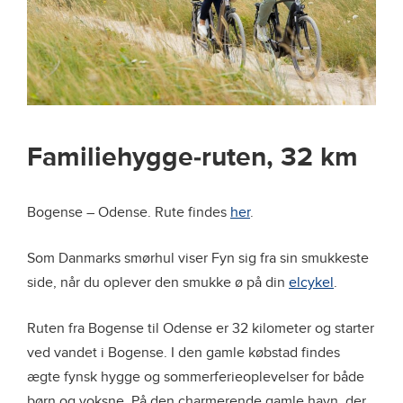
Familiehygge-ruten, 32 km
Bogense – Odense. Rute findes
her
.
Som Danmarks smørhul viser Fyn sig fra sin smukkeste
side, når du oplever den smukke ø på din
elcykel
.
Ruten fra Bogense til Odense er 32 kilometer og starter
ved vandet i Bogense. I den gamle købstad findes
ægte fynsk hygge og sommerferieoplevelser for både
børn og voksne. På den charmerende gamle havn, der