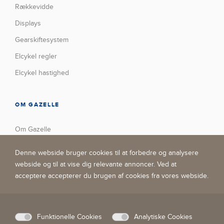
Rækkevidde
Displays
Gearskiftesystem
Elcykel regler
Elcykel hastighed
OM GAZELLE
Om Gazelle
Vores fabrik
Denne webside bruger cookies til at forbedre og analysere
Trofæskab
webside og til at vise dig relevante annoncer. Ved at
acceptere accepterer du brugen af ​​cookies fra vores webside.
Nyheder
Kontakt
Virksomhedens sociale ansvar
Funktionelle Cookies
Analytiske Cookies