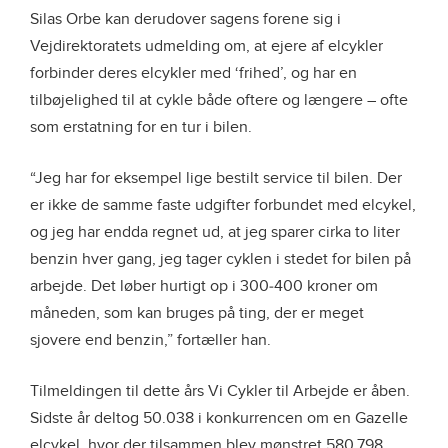
Silas Orbe kan derudover sagens forene sig i
Vejdirektoratets udmelding om, at ejere af elcykler
forbinder deres elcykler med ‘frihed’, og har en
tilbøjelighed til at cykle både oftere og længere – ofte
som erstatning for en tur i bilen.
“Jeg har for eksempel lige bestilt service til bilen. Der
er ikke de samme faste udgifter forbundet med elcykel,
og jeg har endda regnet ud, at jeg sparer cirka to liter
benzin hver gang, jeg tager cyklen i stedet for bilen på
arbejde. Det løber hurtigt op i 300-400 kroner om
måneden, som kan bruges på ting, der er meget
sjovere end benzin,” fortæller han.
Tilmeldingen til dette års Vi Cykler til Arbejde er åben.
Sidste år deltog 50.038 i konkurrencen om en Gazelle
elcykel, hvor der tilsammen blev mønstret 580.798