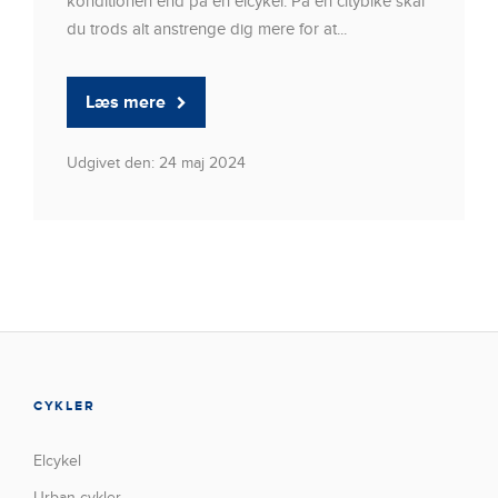
konditionen end på en elcykel. På en citybike skal
du trods alt anstrenge dig mere for at...
Læs mere
Udgivet den: 24 maj 2024
CYKLER
Elcykel
Urban cykler