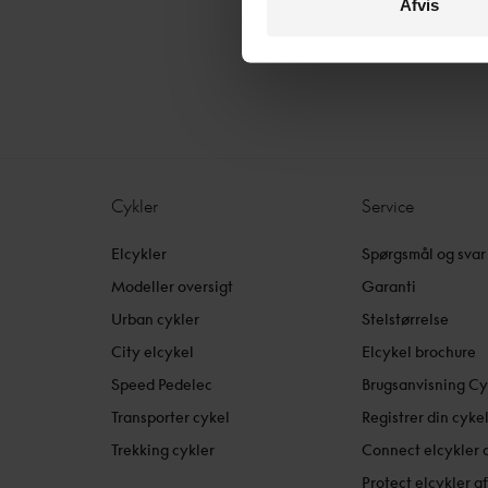
Afvis
Cykler
Service
Elcykler
Spørgsmål og svar
Modeller oversigt
Garanti
Urban cykler
Stelstørrelse
City elcykel
Elcykel brochure
Speed Pedelec
Brugsanvisning Cy
Transporter cykel
Registrer din cyke
Trekking cykler
Connect elcykler 
Protect elcykler a