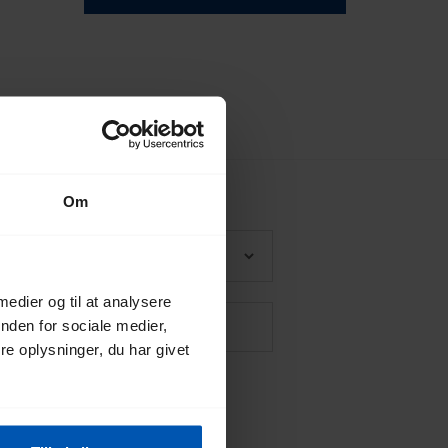
Om
 medier og til at analysere
nden for sociale medier,
e oplysninger, du har givet
*
g Gazelles
privatlivspolitik
.