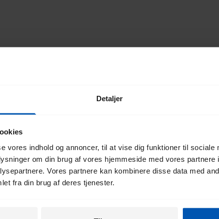
TILBAGE TIL TOPPEN
Detaljer
g vores
ookies
ev
se vores indhold og annoncer, til at vise dig funktioner til sociale
oplysninger om din brug af vores hjemmeside med vores partnere i
ysepartnere. Vores partnere kan kombinere disse data med andr
et fra din brug af deres tjenester.
Ved tilmelding accepterer je