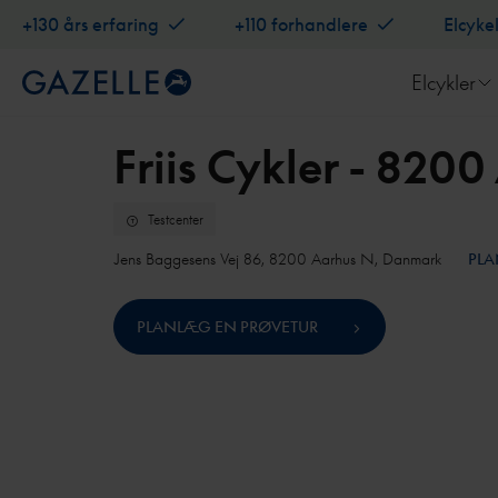
+130 års erfaring
+110 forhandlere
Elcyke
Elcykler
Friis Cykler - 820
Testcenter
Jens Baggesens Vej 86, 8200 Aarhus N, Danmark
PLA
PLANLÆG EN PRØVETUR