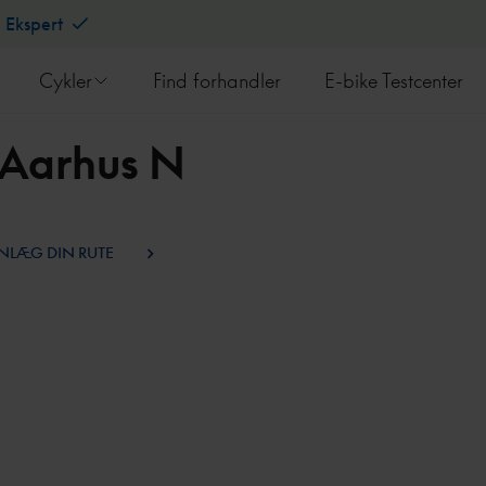
l Ekspert
Cykler
Find forhandler
E-bike Testcenter
0 Aarhus N
NLÆG DIN RUTE