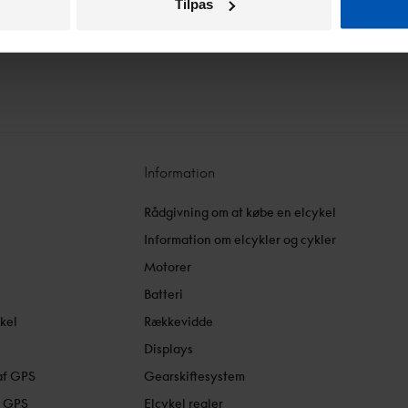
Tilpas
Information
Rådgivning om at købe en elcykel
Information om elcykler og cykler
Motorer
Batteri
kel
Rækkevidde
l
Displays
af GPS
Gearskiftesystem
f GPS
Elcykel regler