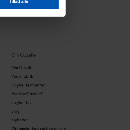
Tillad alle
Om Gazelle
Om Gazelle
Vores fabrik
Elcykel Testcenter
Hvorfor Gazelle?
Elcykel Test
Blog
Nyheder
Virkomshedens sociale ansvar