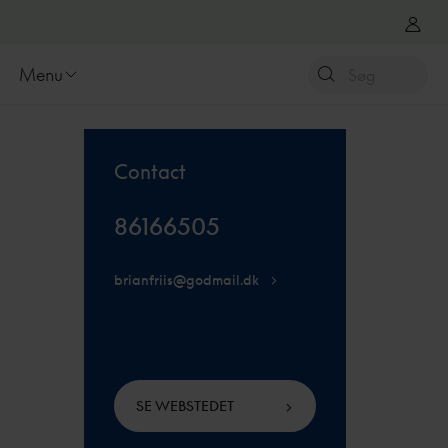
Menu
Contact
86166505
brianfriis@godmail.dk
SE WEBSTEDET