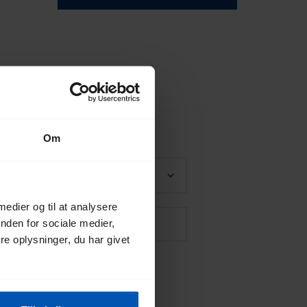
Om
 medier og til at analysere
nden for sociale medier,
e oplysninger, du har givet
*
g Gazelles
privatlivspolitik
.