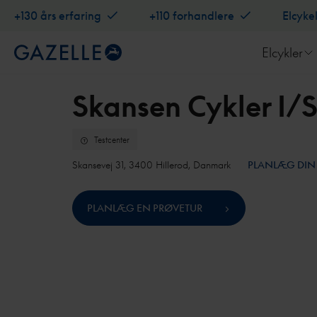
+130 års erfaring
+110 forhandlere
Elcyke
Elcykler
Skansen Cykler I/S
Testcenter
Skansevej 31, 3400 Hillerod, Danmark
PLANLÆG DIN
PLANLÆG EN PRØVETUR