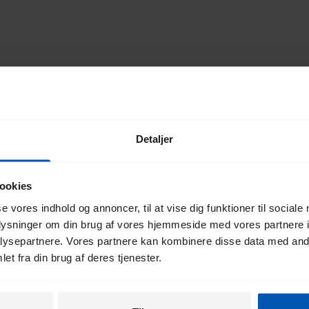
TILBAGE TIL TOPPEN
Detaljer
g vores
ookies
ev
se vores indhold og annoncer, til at vise dig funktioner til sociale
oplysninger om din brug af vores hjemmeside med vores partnere i
ysepartnere. Vores partnere kan kombinere disse data med andr
et fra din brug af deres tjenester.
Ved tilmelding accepterer je