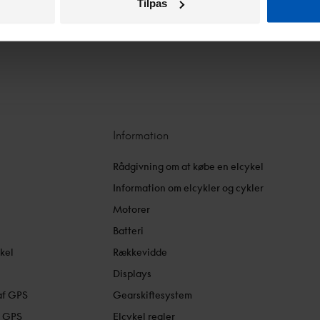
Tilpas
Information
Rådgivning om at købe en elcykel
Information om elcykler og cykler
Motorer
Batteri
kel
Rækkevidde
l
Displays
af GPS
Gearskiftesystem
f GPS
Elcykel regler