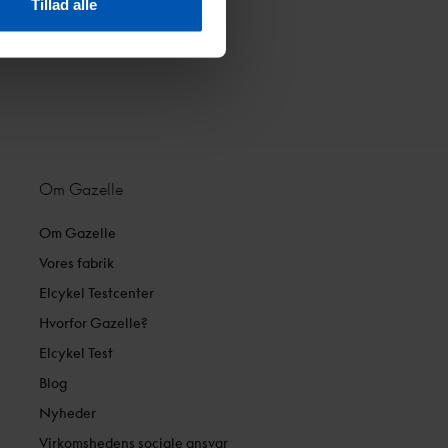
Tillad alle
Om Gazelle
Om Gazelle
Vores fabrik
Elcykel Testcenter
Hvorfor Gazelle?
Elcykel Test
Blog
Nyheder
Virkomshedens sociale ansvar