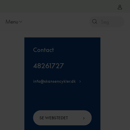
Menu
Contact
48261727
info@skansencykler.dk
SE WEBSTEDET