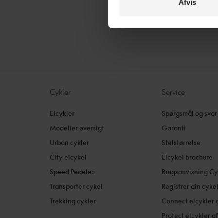
Afvis
Cykler
Service
Elcykler
Spørgsmål og svar
Modeller oversigt
Garanti
Urban cykler
Stelstørrelse
City elcykel
Elcykel brochure
Speed Pedelec
Brugsanvisning Cy
Transporter cykel
Registrer din cyke
Trekking cykler
Connect elcykler 
Protect elcykler a