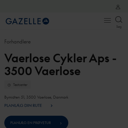
Open
Søg
menu
Forhandlere
Vaerlose Cykler Aps -
3500 Vaerlose
Testcenter
Bymidten 51, 3500 Vaerlose, Danmark
PLANLÆG DIN RUTE
PLANLÆG EN PRØVETUR