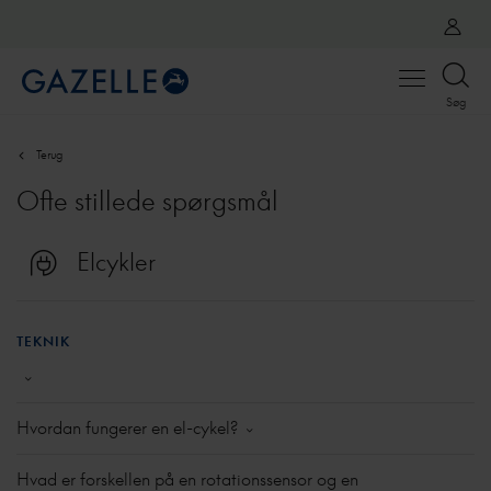
Open
Søg
menu
Terug
Ofte stillede spørgsmål
Elcykler
TEKNIK
Hvordan fungerer en el-cykel?
Et el-system består af en række hovedkomponenter:
Hvad er forskellen på en rotationssensor og en