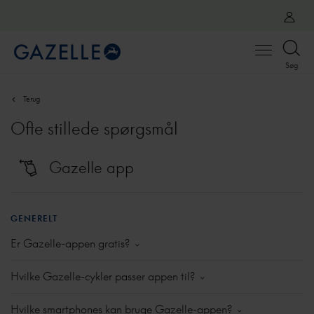
Open
Søg
menu
Terug
Ofte stillede spørgsmål
Gazelle app
GENERELT
Er Gazelle-appen gratis?
Selvfølgelig! Gazelle-appen kan downloades gratis
Hvilke Gazelle-cykler passer appen til?
og er fyldt med smarte ekstra funktioner til dine
daglige ture.
Har du en Gazelle elcykel med indbygget GPS-
Hvilke smartphones kan bruge Gazelle-appen?