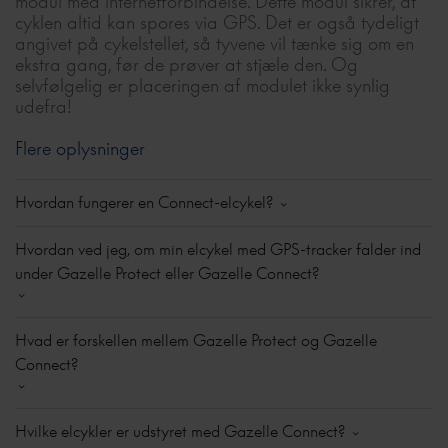
modul med internetforbindelse. Dette modul sikrer, at
ikke ansvarlig i tilfælde af tyveri, hvor modulet kke
cyklen altid kan spores via GPS. Det er også tydeligt
sendte noget signal.
angivet på cykelstellet, så tyvene vil tænke sig om en
ekstra gang, før de prøver at stjæle den. Og
selvfølgelig er placeringen af modulet ikke synlig
udefra!
Flere oplysninger
Hvordan fungerer en Connect-elcykel?
En Connect-elcykel har et modul, der indeholder en
Hvordan ved jeg, om min elcykel med GPS-tracker falder ind
GPS-chip. Når du modtager en Connect-elcykel,
under Gazelle Protect eller Gazelle Connect?
modtager du også en aktiveringskode, som du
indtaster i Connect-appen. Det betyder, at du altid
kan se din elcykels aktuelle placering. Det er også
Dette kan ses på ikonet på cyklen. Hvis der er et gult
nemt at aktivere tyverisikring via appen. Hvis din
Hvad er forskellen mellem Gazelle Protect og Gazelle
ikon med en lås og teksten 'GPS-Connected', falder din
elcykel bevæger sig uventet, modtager du en
Connect?
elcykel ind under Gazelle Connect. Hvis du kun ser
notifikation.
dette gule ikon uden tekst, falder den ind under
Gazelle Protect.
Gazelle Protect og Gazelle Connect giver dig ro i
Hvis du har tegnet cykelforsikring hos Laka, kan du
Hvilke elcykler er udstyret med Gazelle Connect?
sindet, når du cykler. GPS-trackeren? Den er allerede
nemt aktivere sporingstjenesten via appen i tilfælde af,