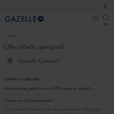
Open
Søg
menu
Terug
Ofte stillede spørgsmål
Gazelle Connect
CONNECT FORKLARET
Hvad skal jeg gøre, hvis min GPS-modul er defekt?
Hvis du bemærker, at modulet virker defekt, skal du få
Hvad er en Connect-elcykel?
det tjekket hos din Cykelhandler. Hvis defekten
bekræftes, kan du få installeret et nyt modul. Dette er
En Connect-elcykel er en elcykel med et indbygget
gratis inden for garantiperioden. Bemærk: Gazelle er