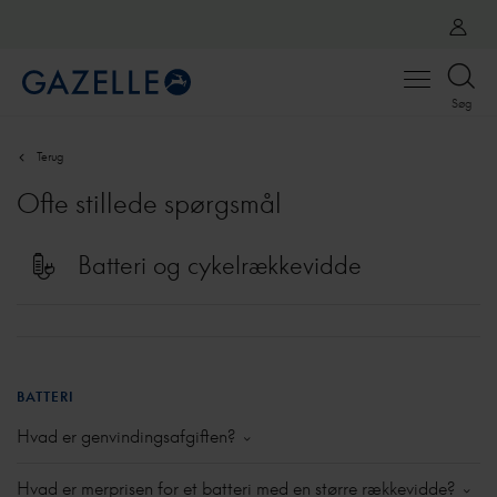
Open
Søg
menu
Terug
Ofte stillede spørgsmål
Batteri og cykelrækkevidde
BATTERI
Hvad er genvindingsafgiften?
Elcyklen er kommet for at blive i bybilledet. I takt med
Hvad er merprisen for et batteri med en større rækkevidde?