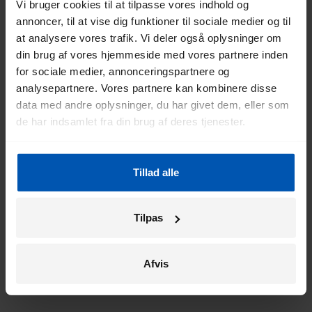
Experience Center, som du har lavet en aftale med. Se
Vi bruger cookies til at tilpasse vores indhold og
telefonnumrene på vores Experience Centre nedenfor.
annoncer, til at vise dig funktioner til sociale medier og til
at analysere vores trafik. Vi deler også oplysninger om
din brug af vores hjemmeside med vores partnere inden
for sociale medier, annonceringspartnere og
analysepartnere. Vores partnere kan kombinere disse
data med andre oplysninger, du har givet dem, eller som
de har indsamlet fra din brug af deres tjenester.
Tillad alle
Tilpas
Afvis