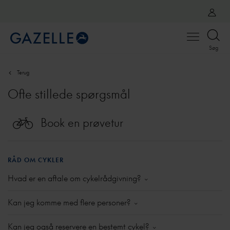
Open
Søg
menu
Terug
Ofte stillede spørgsmål
Book en prøvetur
RÅD OM CYKLER
Hvad er en aftale om cykelrådgivning?
Du er altid hjertelig velkommen i Gazelle Experience
Kan jeg komme med flere personer?
Centeret, uanset om du har lavet en aftale eller ej.
Men når du har lavet en aftale om rådgivning om
Vil du komme til en aftale om cykelrådgivning med en
Kan jeg også reservere en bestemt cykel?
cykler, er der altid en rådgiver til dig, der vejleder dig