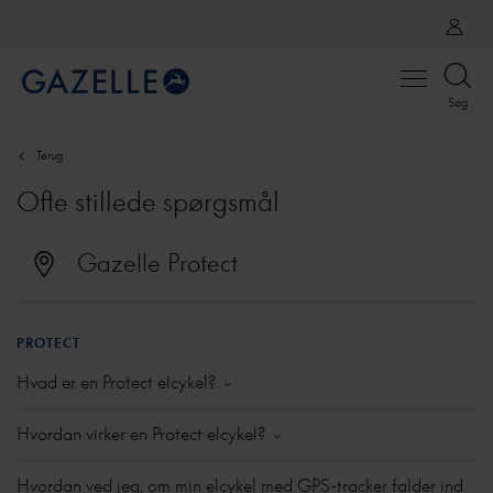
Open
Søg
menu
Terug
Ofte stillede spørgsmål
Gazelle Protect
PROTECT
Hvad er en Protect elcykel?
Med en Protect-elcykel cykler du ubekymret. Din
Hvordan virker en Protect elcykel?
elcykel er som standard udstyret med en indbygget
GPS-tracker. Kombinerer du den med et data
Din Protect-elcykel har en indbygget GPS-tracker. Når
Hvordan ved jeg, om min elcykel med GPS-tracker falder ind
abonnement, kan du altid se, hvor din cykel befinder