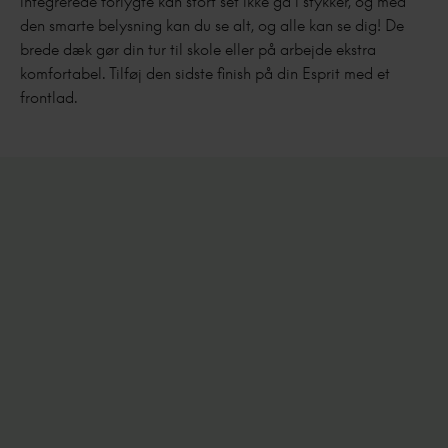
integrerede forlygte kan stort set ikke gå i stykker, og med
den smarte belysning kan du se alt, og alle kan se dig! De
brede dæk gør din tur til skole eller på arbejde ekstra
komfortabel. Tilføj den sidste finish på din Esprit med et
frontlad.
Esprit
Moderne citybike, der holder i mange år fremover