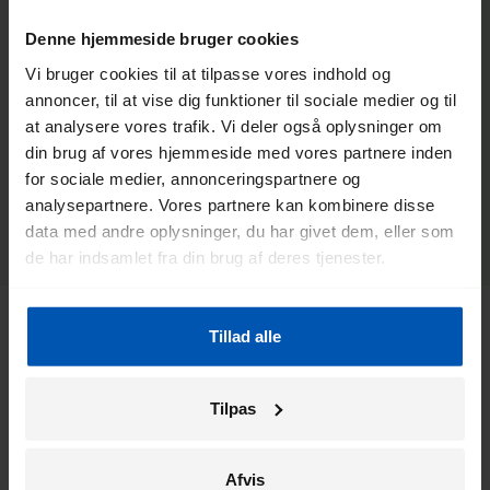
Lav
Høj
Denne hjemmeside bruger cookies
Fra
9.999 kr.
Vi bruger cookies til at tilpasse vores indhold og
SE ALLE SPECIFIKATIONER
annoncer, til at vise dig funktioner til sociale medier og til
at analysere vores trafik. Vi deler også oplysninger om
din brug af vores hjemmeside med vores partnere inden
for sociale medier, annonceringspartnere og
analysepartnere. Vores partnere kan kombinere disse
data med andre oplysninger, du har givet dem, eller som
de har indsamlet fra din brug af deres tjenester.
Robust og problemfri
Tillad alle
Esprit har et let aluminiumsstel med en robust bagagebærer
Tilpas
og en integreret forlygte. Sikker og praktisk: Esprit-
baglygten forbliver tændt i et par minutter, når du stopper,
så du stadig er synlig på gaden, mens du venter.
Afvis