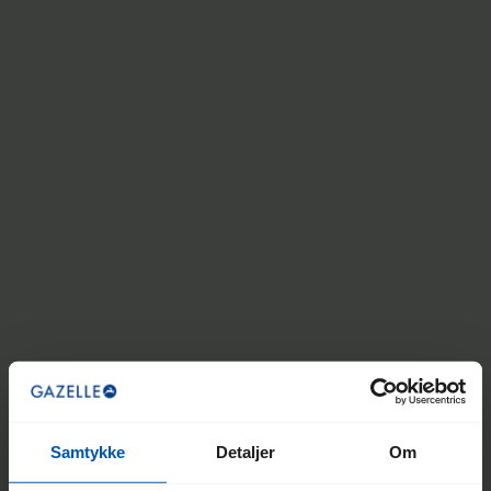
Esprit Belt
Moderne citybike, som gør dig i stand til at træde i pedalerne i
længere tid
Samtykke
Detaljer
Om
light olive
pine green