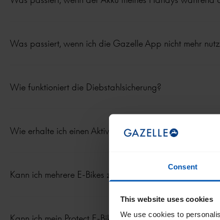
Was passiert, wenn ich die Gazelle App nicht mehr nut
Wie funktioniert die Diebstahlsicherung?
Wie erhalte ich einen Aktivierungscode?
Consent
Kann ich mehrere E-Bikes zur App hinzufügen?
This website uses cookies
We use cookies to personalis
Kann ich mein Protect E-Bike mit jemandem teilen?