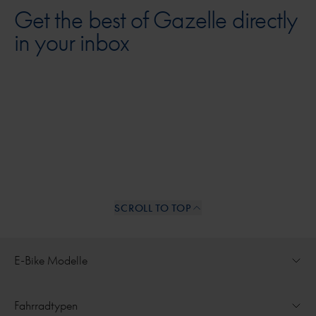
Get the best of Gazelle directly
in your inbox
SCROLL TO TOP
Internal links
E-Bike Modelle
Dropdown öffnen für
Alle Modelle
Fahrradtypen
Dropdown öffnen für