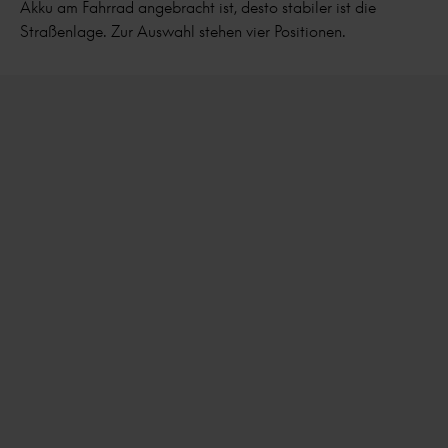
Akku am Fahrrad angebracht ist, desto stabiler ist die
Straßenlage. Zur Auswahl stehen vier Positionen.
Gut durch Anbringen von Fahrradtaschen zu verbergen
Der Schwerpunkt liegt an der Rückseite, und bei
Fahrrädern mit Vorderradmotor liegt der Schwerpunkt