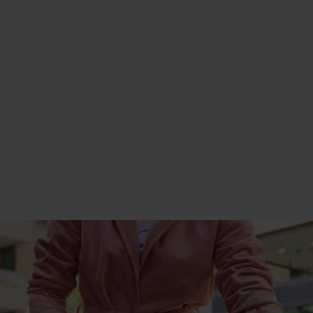
des Fahrrads in der Mitte
Der Akku lässt sich einfach montieren und abmontieren
Nicht alle Fahrradtaschen können am Gepäckträger
befestigt werden
Der Schwerpunkt liegt hoch, das kann einen Einfluss auf
die Stabilität des Gepäckträgers haben Akku um das
Tretlager