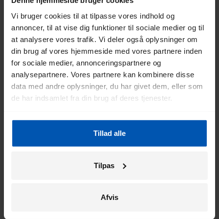
Denne hjemmeside bruger cookies
Vi bruger cookies til at tilpasse vores indhold og
annoncer, til at vise dig funktioner til sociale medier og til
at analysere vores trafik. Vi deler også oplysninger om
din brug af vores hjemmeside med vores partnere inden
Hastighed
: En elcykel kan køre op til 25 km/t, mens
for sociale medier, annonceringspartnere og
speed pedelecs kan køre op til 45 km/t.
analysepartnere. Vores partnere kan kombinere disse
data med andre oplysninger, du har givet dem, eller som
Regler
: En elcykel betragtes som en almindelig cykel,
de har indsamlet fra din brug af deres tjenester.
hvilket betyder, at de samme regler gælder. Speed
pedelecs betragtes som knallerter. Det betyder, at du
skal bære hjelm, have en nummerplade og være
forsikret. Du må også kun køre på en speed pedelec på
Tillad alle
vejen og ikke på cykelstien.
Anvendelse
: En elcykel bruges primært til rekreative
Tilpas
formål, pendling og indkøb. En speed pedelec bruges
hovedsageligt til pendling over længere afstande.
Afvis