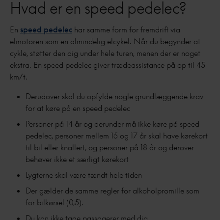
Hvad er en speed pedelec?
En
speed pedelec
har samme form for fremdrift via
elmotoren som en almindelig elcykel. Når du begynder at
cykle, støtter den dig under hele turen, menen der er noget
ekstra. En speed pedelec giver trædeassistance på op til 45
km/t.
Derudover skal du opfylde nogle grundlæggende krav
for at køre på en speed pedelec
Personer på 14 år og derunder må ikke køre på speed
pedelec, personer mellem 15 og 17 år skal have kørekort
til bil eller knallert, og personer på 18 år og derover
behøver ikke et særligt kørekort
Lygterne skal være tændt hele tiden
Der gælder de samme regler for alkoholpromille som
for bilkørsel (0,5).
Du kan ikke tage passagerer med dig