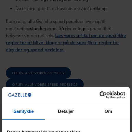
Du er forpligtet til at have en ansvarsforsikring
Bare rolig, alle Gazelle speed pedelecs lever op til
registreringsstandarderne. Så der er ingen grund til at
bekymre sig om det selv.
Læs vores artikel om de specifikke
regler for at blive klogere på de specifikke regler for
elcykler og speed pedelecs.
OPLEV ALLE VORES ELCYKLER
OPLEV ALLE VORES SPEED PEDELECS
Samtykke
Detaljer
Om