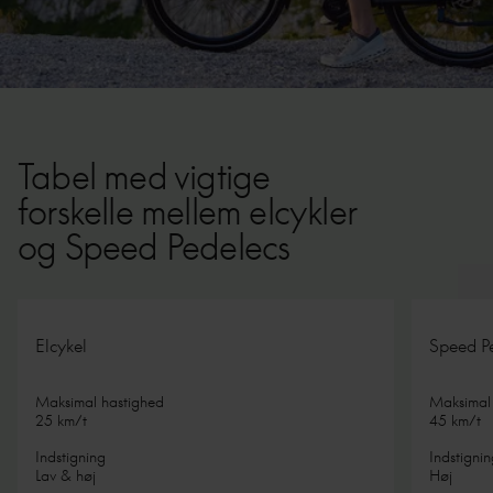
Tabel med vigtige
forskelle mellem elcykler
og Speed Pedelecs
Forrig
Næ
Elcykel
Speed P
Maksimal hastighed
Maksimal
25 km/t
45 km/t
Indstigning
Indstigni
Lav & høj
Høj