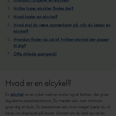
Hvordan fungerer en elcykel?
Hvilke typer elcykler findes der?
Hvad koster en elcykel?
Hvad skal du være opmærksom på, når du køber en
elcykel?
Hvordan finder du ud af, hvilken elcykel der passer
til dig?
Ofte stillede spørgsmål
Hvad er en elcykel?
En
elcykel
, er en cykel med en motor og et batteri, der giver
dig ekstra pedalassistance. Du træder selv, men motoren
giver dig et skub. Du bestemmer selv, hvor meget hjælp du vil
have, via displayet på styret. Uanset om du skal op ad en