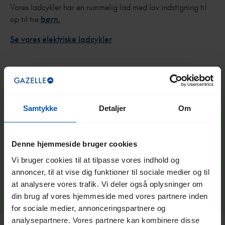
Vores ladcykler har en rummelig lad med lav indstigning til
op til tre
børn.
Se vores elektriske ladcykler
Hvad koster en elcykel?
Samtykke
Detaljer
Om
Prisen på en elcykel varierer fra model til model og afhænger
af cykeltypen, motoren, batteriet og ekstra funktioner. Hos
Gazelle starter elcykler fra ca. 2.000 €. Vælger du en
Denne hjemmeside bruger cookies
kraftigere motor, større batteri eller ekstraudstyr som GPS-
Vi bruger cookies til at tilpasse vores indhold og
sporing? Så stiger prisen tilsvarende.
annoncer, til at vise dig funktioner til sociale medier og til
Læs mere om
prisen på en elcykel
.
at analysere vores trafik. Vi deler også oplysninger om
din brug af vores hjemmeside med vores partnere inden
for sociale medier, annonceringspartnere og
analysepartnere. Vores partnere kan kombinere disse