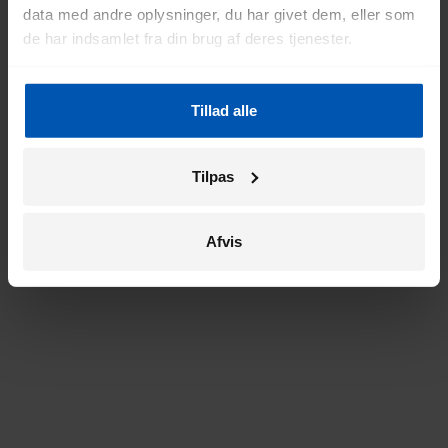
data med andre oplysninger, du har givet dem, eller som
de har indsamlet fra din brug af deres tjenester.
Tillad alle
Tilpas
Afvis
Kapacitet (Wh)
: jo højere, jo større rækkevidde
Placering
: under bagagebæreren, på eller i stellet.
Aftageligt eller fast
: et aftageligt batteri er praktisk, så
det kan oplades separat. Et fast batteri er pænt
integreret, men besværligere ved service.