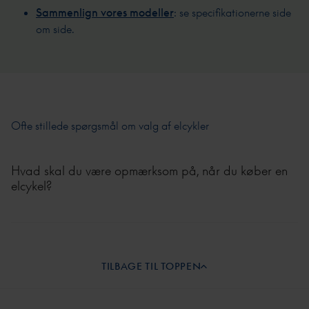
Sammenlign vores modeller
: se specifikationerne side
om side.
Ofte stillede spørgsmål om valg af elcykler
Hvad skal du være opmærksom på, når du køber en
elcykel?
Motoren (Nm), batterikapacitet (Wh), rækkevidde, gear, bremser,
rammestørrelse og siddestilling. Men også: passer cyklen til, hvordan
og hvor du cykler? Se vores komplette tjekliste ovenfor.
TILBAGE TIL TOPPEN