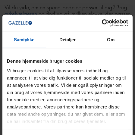
Vil du vide, om en speed pedelec passer til dig? Brug
cykelvælgeren
og find ud af, hvilken elcykel der passer
til dig.
Hvad er forskellen mellem en elcykel og
Samtykke
Detaljer
Om
en speed pedelec?
Forskellen ligger hovedsageligt i hastigheden og
lovgivningen. En elcykel yder assistance op til 25 km/t,
Denne hjemmeside bruger cookies
mens en speed pedelec yder pedalassistance op til 45
Vi bruger cookies til at tilpasse vores indhold og
km/t. Der gælder også ekstra regler for speed
annoncer, til at vise dig funktioner til sociale medier og til
pedelecs, såsom hjelmkrav og forsikring.
at analysere vores trafik. Vi deler også oplysninger om
Læs mere om
forskellene mellem en elcykel og en
din brug af vores hjemmeside med vores partnere inden
speed pedelec
her.
for sociale medier, annonceringspartnere og
analysepartnere. Vores partnere kan kombinere disse
Lovgivning og regler for speed pedelecs
data med andre oplysninger, du har givet dem, eller som
de har indsamlet fra din brug af deres tjenester.
Den elektriske cykel kaldes også super-elektrisk cykel
eller 45-elektrisk cykel på grund af sin topfart. Men