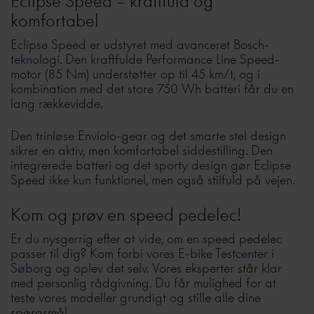
Eclipse Speed – kraftfuld og
komfortabel
Eclipse Speed er udstyret med avanceret
Bosch-
teknologi
. Den kraftfulde Performance Line Speed-
motor (85 Nm) understøtter op til 45 km/t, og i
kombination med det store 750 Wh batteri får du en
lang rækkevidde.
Den trinløse Enviolo-
gear
og det smarte stel design
sikrer en aktiv, men komfortabel siddestilling. Den
integrerede batteri og det sporty design gør Eclipse
Speed ikke kun funktionel, men også stilfuld på vejen.
Kom og prøv en speed pedelec!
Er du nysgerrig efter at vide, om en speed pedelec
passer til dig? Kom forbi vores
E-bike Testcenter i
Søborg
og oplev det selv. Vores eksperter står klar
med personlig rådgivning. Du får mulighed for at
teste vores modeller grundigt og stille alle dine
spørgsmål.