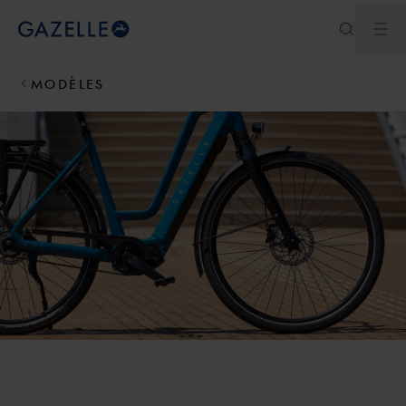
Ouv
Royal Dutch Gazelle
MODÈLES