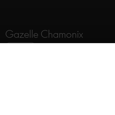
Gazelle Chamonix
PLUS D'INFO
VOIR VÉLOS
FAIRE DÉFILER
Pour chaque trajet
Choisir le vélo, c'est choisir Chamonix. Pour vous rendre au
travail ou faire de belles balades pendant les vacances,
votre vélo vous accompagne ! Étant donné que vous utilisez