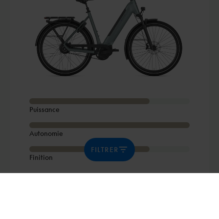
Puissance
Autonomie
FILTRER
Finition
De
4 199 €
AFFICHER 3 VÉLOS