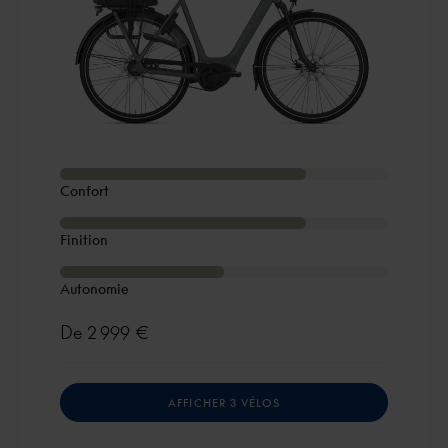
Confort
Finition
Autonomie
De
2 999 €
AFFICHER 3 VÉLOS