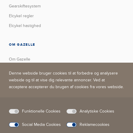
Gearskiftesystem
Elcykel regler
Elcykel hastighed
OM GAZELLE
Om Gazelle
Vores fabrik
Denne webside bruger cookies til at forbedre og analysere
Trofæskab
webside og til at vise dig relevante annoncer. Ved at
acceptere accepterer du brugen af ​​cookies fra vores webside.
Nyheder
Kontakt
Virksomhedens sociale ansvar
Funktionelle Cookies
Analytiske Cookies
Social Media Cookies
Reklamecookies