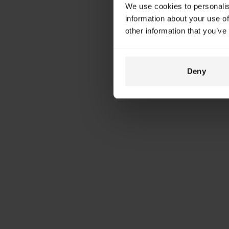
We use cookies to personalis
information about your use of
other information that you’ve
Deny
Montage et démontage facile
Enjambement du vélo facilité
Se cache bien en attachant des sacoches
Poids lourd pour l'arrière du vélo
Sensible à la saleté, à l'humidité et aux éclats 
Très visible
Impossibilité de fixer tous les types de sacoch
bagages