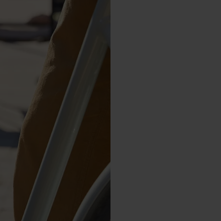
Design compa
Pas de cavité 
Le centre de gr
Le vélo électri
facilité
Danger en cas