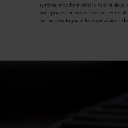
système, modifiant ainsi la facilité de pi
vous pouvez en savoir plus sur les positio
sur les avantages et les inconvénients d