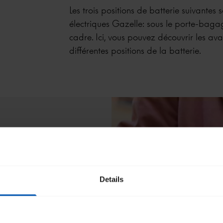
Les trois positions de batterie suivantes 
électriques Gazelle: sous le porte-bagag
cadre. Ici, vous pouvez découvrir les ava
différentes positions de la batterie.
Details