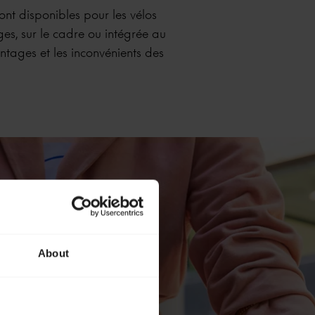
sont disponibles pour les vélos
es, sur le cadre ou intégrée au
ntages et les inconvénients des
About