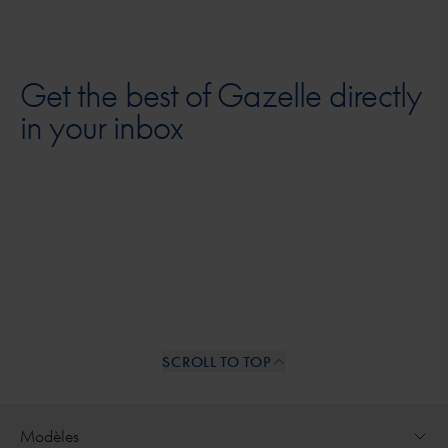
Get the best of Gazelle directly
in your inbox
SCROLL TO TOP
Internal links
Modèles
Ouvrir le menu déroulant pour