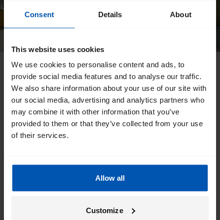
Consent
Details
About
This website uses cookies
We use cookies to personalise content and ads, to
Quelle doit être la puissance de
provide social media features and to analyse our traffic.
votre moteur ?
We also share information about your use of our site with
our social media, advertising and analytics partners who
may combine it with other information that you’ve
La puissance et la position du moteur du vélo électrique
provided to them or that they’ve collected from your use
déterminent l'assistance dont vous bénéficiez pendant que
of their services.
vous pédalez. Si vous roulez en montée, sur un sol boueux et
abrupt ou sur une route irrégulière, un moteur plus puissant
(au moins 40 Nm) vous assistera davantage pendant que
vous pédalez. Bien entendu, cela signifie que le moteur
Allow all
demandera également plus d'énergie à la batterie.
Customize
EN SAVOIR PLUS