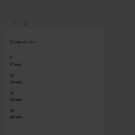
Slide précédente
Slide suivante
Durée en min
7
17 min
10
24 min
15
36 min
20
48 min