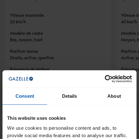
Vitesse maximale
Vitesse 
25 km/h
45 km/h
Modèle de cadre
Modèle d
Bas, moyen, haut
Moyen, h
Position assise
Position 
Droite, active, sportive
Active, s
Puissance du moteur
Puissanc
65 Nm
75 Nm
Consent
Details
About
This website uses cookies
We use cookies to personalise content and ads, to
provide social media features and to analyse our traffic.