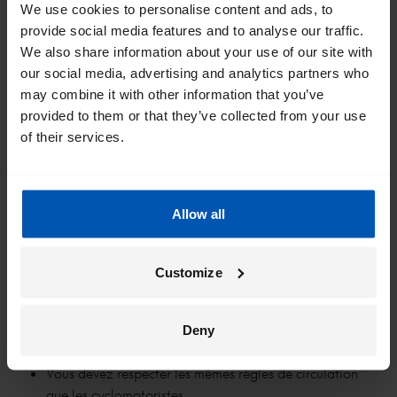
We use cookies to personalise content and ads, to
provide social media features and to analyse our traffic.
Règles concernant les speed pedelecs
We also share information about your use of our site with
our social media, advertising and analytics partners who
Pour les vélos électriques pouvant atteindre une vitesse de 45
may combine it with other information that you’ve
km/h - également connus sous le nom de speed pedelecs - il
provided to them or that they’ve collected from your use
y a quelques règles spécifiques aux speed pedelecs que vous
of their services.
devez connaître.
Lorsque vous pédalez, le moteur peut vous assister
jusqu'à 45 km/h.
Allow all
Le conducteur doit être âgé de plus de 14 ans.
Vous devez être titulaire d'un permis de conduire (A,
AM ou B).
Customize
Le port du casque est obligatoire.
Le speed pedelec doit être enregistré en tant que speed
pedelec.
Deny
Le speed pedelec doit être assuré.
Vous devez respecter les mêmes règles de circulation
que les cyclomotoristes.