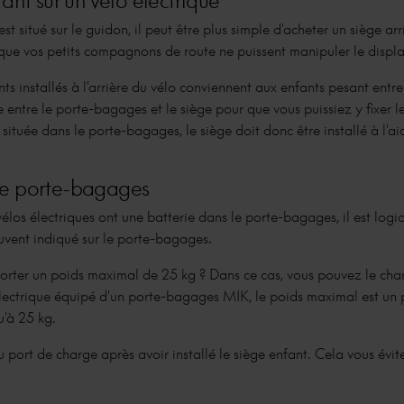
est situé sur le guidon, il peut être plus simple d'acheter un siège ar
 que vos petits compagnons de route ne puissent manipuler le displa
ts installés à l'arrière du vélo conviennent aux enfants pesant entre 
e entre le porte-bagages et le siège pour que vous puissiez y fixer le
st située dans le porte-bagages, le siège doit donc être installé à l'a
le porte-bagages
os électriques ont une batterie dans le porte-bagages, il est logi
uvent indiqué sur le porte-bagages.
rter un poids maximal de 25 kg ? Dans ce cas, vous pouvez le charg
électrique équipé d'un porte-bagages MIK, le poids maximal est un p
'à 25 kg.
u port de charge après avoir installé le siège enfant. Cela vous évi