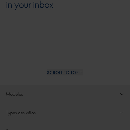
in your inbox
SCROLL TO TOP
Internal links
Modèles
Ouvrir le menu déroulant pour
Ultimate
Types des vélos
Ouvrir le menu déroulant pour
Medeo
Vélos électriques