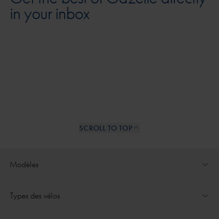
in your inbox
SCROLL TO TOP
Internal links
Modèles
Ouvrir le menu déroulant pour
Ultimate
Types des vélos
Ouvrir le menu déroulant pour
Medeo