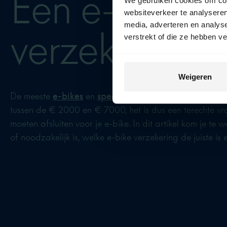
Een e-bike
websiteverkeer te analyseren
media, adverteren en analys
verzekeren
verstrekt of die ze hebben v
Weigeren
De meeste
e-bikes
en
speed pedelecs
zijn erg kostbar
tussen de € 2000 en € 7000, het is dus een terechte vr
moeten afsluiten voor je e-bike. In dit artikel kom je te 
of noodzakelijk is, welke e-bike verzekering de juiste is 