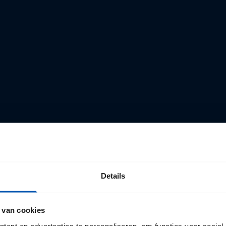
Details
 van cookies
ent en advertenties te personaliseren, om functies voor social