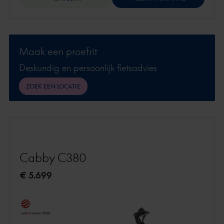
Maak een proefrit
Deskundig en persoonlijk fietsadvies
ZOEK EEN LOCATIE
Cabby C380
€ 5.699