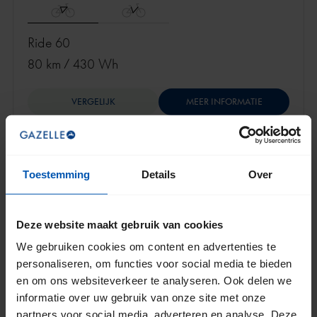
Ride 60
80 km
/
430 Wh
VERGELIJK
MEER INFORMATIE
Toestemming
Details
Over
Hulp nodig?
In een paar stappen naar je ideale fiets
Deze website maakt gebruik van cookies
START KEUZEHULP
We gebruiken cookies om content en advertenties te
personaliseren, om functies voor social media te bieden
en om ons websiteverkeer te analyseren. Ook delen we
informatie over uw gebruik van onze site met onze
partners voor social media, adverteren en analyse. Deze