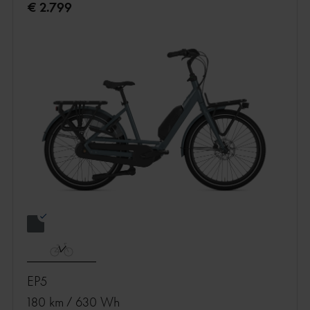
€ 2.799
EP5
180 km
/
630 Wh