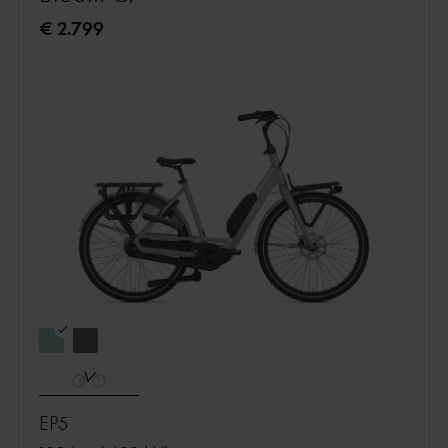
€ 2.799
EP5