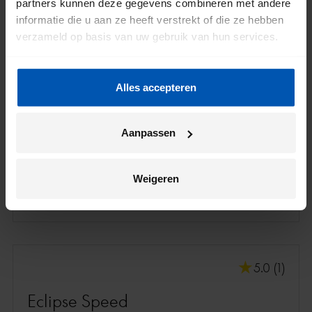
partners kunnen deze gegevens combineren met andere
informatie die u aan ze heeft verstrekt of die ze hebben
verzameld op basis van uw gebruik van hun services.
Alles accepteren
Aanpassen
Active Line
150 km
/
500 Wh
Weigeren
VERGELIJK
MEER INFORMATIE
5.0 (1)
Eclipse Speed