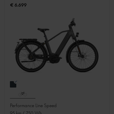
€ 6.699
Performance Line Speed
95 km
/
750 Wh