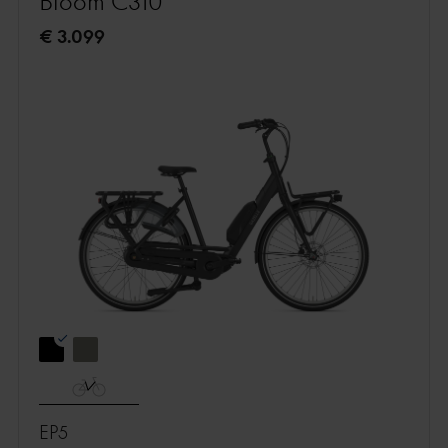
Bloom C310
€ 3.099
EP5