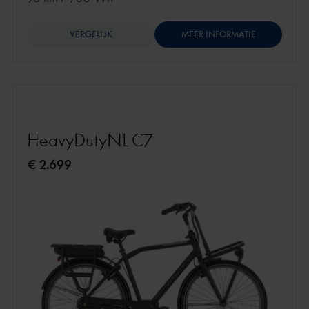
VERGELIJK
MEER INFORMATIE
HeavyDutyNL C7
€ 2.699