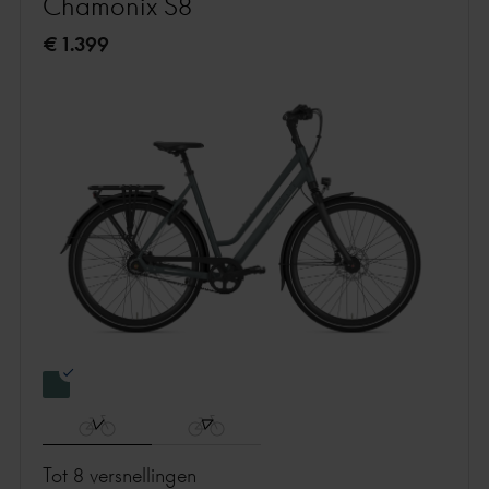
Chamonix S8
€ 1.399
Tot 8 versnellingen