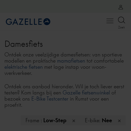
Open
Zoek
menu
Damesfiets
Ontdek onze veelzijdige damesfietsen: van sportieve
modellen en praktische
mamafietsen
tot comfortabele
elektrische fietsen
met lage instap voor woon-
werkverkeer.
Ontdek ons aanbod hieronder. Wil je toch liever eerst
testen? Kom langs bij een
Gazelle fietsenwinkel
of
bezoek ons
E-Bike Testcenter
in Rumst voor een
proefrit.
Frame :
Low-Step
E-bike:
Nee