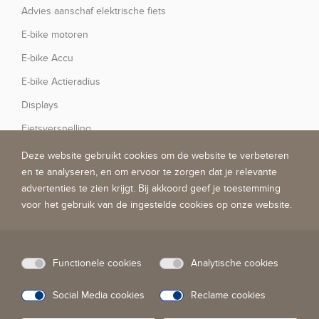
Advies aanschaf elektrische fiets
E-bike motoren
E-bike Accu
E-bike Actieradius
Displays
Fiets
versnelling
Deze website gebruikt cookies om de website te verbeteren
en te analyseren, en om ervoor te zorgen dat je relevante
Over Gazelle
advertenties te zien krijgt. Bij akkoord geef je toestemming
voor het gebruik van de ingestelde cookies op onze website.
Over Gazelle
Onze fabriek
Gazelle E-bike Testcenter
Functionele cookies
Analytische cookies
Social Media cookies
Reclame cookies