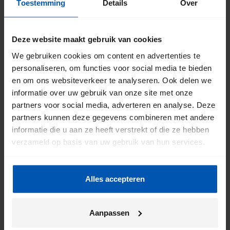
Toestemming
Details
Over
dan niet altijd mogelijk om een uitgebreid advies te
krijgen.
Deze website maakt gebruik van cookies
Hoe lang duurt een afspraak? Kan ik deze ook verlengen?
We gebruiken cookies om content en advertenties te
Je plant een afspraak voor 45 minuten. Na de
personaliseren, om functies voor social media te bieden
afspraak kun je onze medewerkers alsnog
en om ons websiteverkeer te analyseren. Ook delen we
aanspreken met vragen en in ons E-bike Testcenter zijn
informatie over uw gebruik van onze site met onze
altijd fietsen te testen.
partners voor social media, adverteren en analyse. Deze
partners kunnen deze gegevens combineren met andere
informatie die u aan ze heeft verstrekt of die ze hebben
verzameld op basis van uw gebruik van hun services.
Alles accepteren
Aanpassen