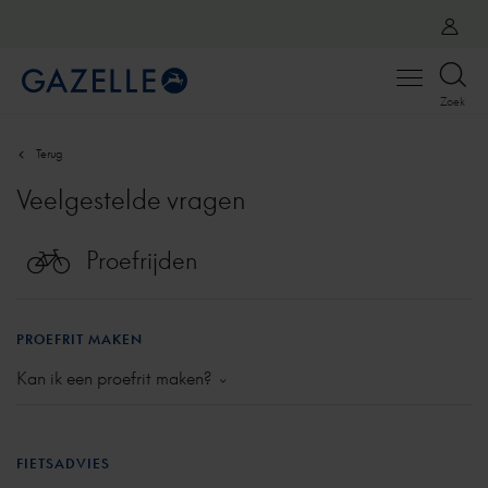
Open
Zoek
menu
Terug
Veelgestelde vragen
Proefrijden
PROEFRIT MAKEN
Kan ik een proefrit maken?
Je kunt altijd een proefrit maken bij een erkende
Gazelle-dealer
of bij ons Gazelle
E-bike Experience
Center
in Rumst.
FIETSADVIES