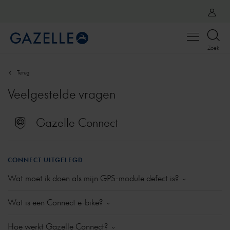
Open
Zoek
menu
Terug
Veelgestelde vragen
Gazelle Connect
CONNECT UITGELEGD
Wat moet ik doen als mijn GPS-module defect is?
Als je merkt dat de module defect lijkt, laat dit dan
Wat is een Connect e-bike?
controleren bij je dealer. Als het defect wordt
bevestigd, dan kun je een nieuwe module laten
In een Connect e-bike zit een module ingebouwd die
Hoe werkt Gazelle Connect?
inbouwen. Binnen de garantietermijn is dit gratis. Let