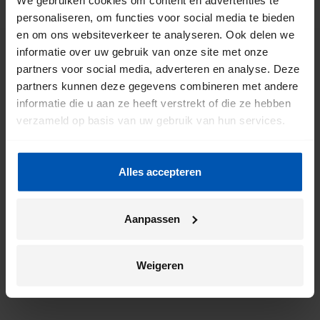
TERUG NAAR BOVEN
personaliseren, om functies voor social media te bieden
en om ons websiteverkeer te analyseren. Ook delen we
informatie over uw gebruik van onze site met onze
partners voor social media, adverteren en analyse. Deze
Meld je aan voor onze nieuwsbrief
partners kunnen deze gegevens combineren met andere
informatie die u aan ze heeft verstrekt of die ze hebben
verzameld op basis van uw gebruik van hun services.
Alles accepteren
Door mij aan te melden ga ik akkoord met het
Aanpassen
*
privacybeleid
van Gazelle.
Weigeren