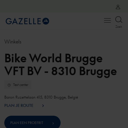
Open
Zoek
menu
Winkels
Bike World Brugge
VFT BV - 8310 Brugge
Test center
Baron Ruzettelaan 415, 8310 Brugge, België
PLAN JE ROUTE
PLAN EEN PROEFRIT