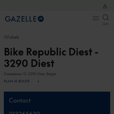
Open
Zoek
menu
Winkels
Bike Republic Diest -
3290 Diest
Diestsebaan 12, 3290 Diest, België
PLAN JE ROUTE
Contact
013265630