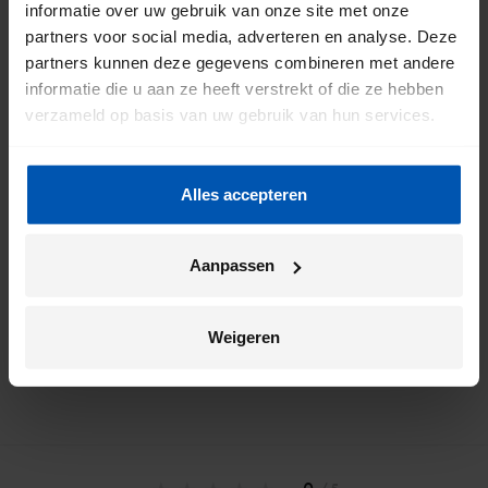
informatie over uw gebruik van onze site met onze
partners voor social media, adverteren en analyse. Deze
partners kunnen deze gegevens combineren met andere
informatie die u aan ze heeft verstrekt of die ze hebben
verzameld op basis van uw gebruik van hun services.
Door mij aan te melden ga ik akkoord met het
Alles accepteren
*
privacybeleid
van Gazelle.
Aanpassen
Weigeren