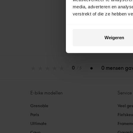
media, adverteren en analys
verstrekt of die ze hebben v
Weigeren
0 mensen gav
0
/ 5
E-bike modellen
Service
Grenoble
Veel ge
Paris
Fietske
Ultimate
Framem
Cayo
Garanti