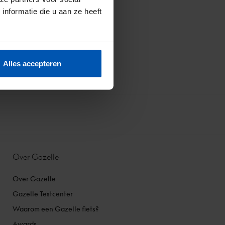
nformatie die u aan ze heeft
Alles accepteren
Over Gazelle
Over Gazelle
Gazelle Testcenter
Waarom een Gazelle fiets?
Awards