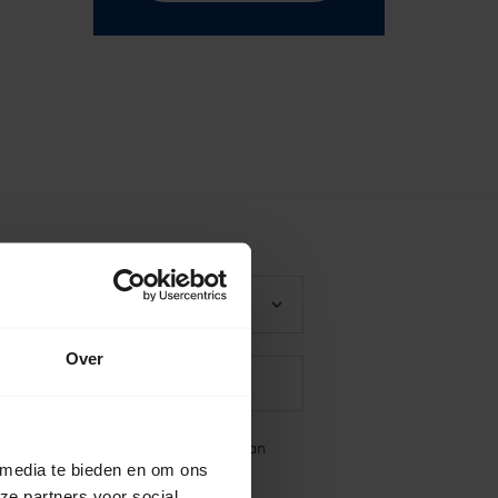
Over
 akkoord met het
privacybeleid
van
 media te bieden en om ons
ze partners voor social