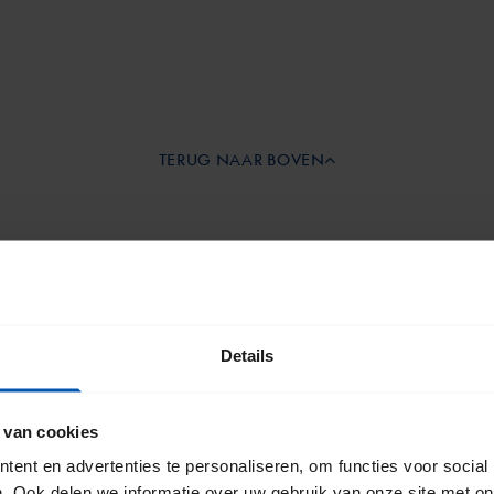
TERUG NAAR BOVEN
aan
Details
ef
 van cookies
Door mij aan te melden ga ik
ent en advertenties te personaliseren, om functies voor social
*
Gazelle.
. Ook delen we informatie over uw gebruik van onze site met on