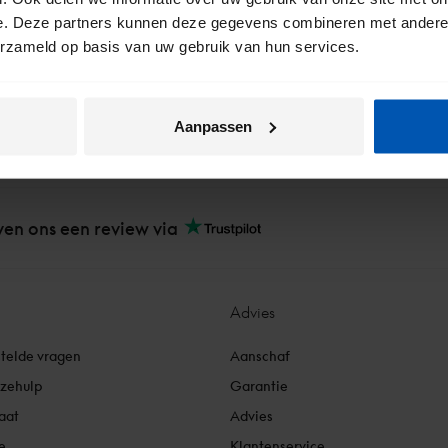
e. Deze partners kunnen deze gegevens combineren met andere i
erzameld op basis van uw gebruik van hun services.
Aanpassen
en ons een review via
Advies
stelde vragen
Aanschaf
uzehulp
Garantie
aat
Advies
e
Klantenservice