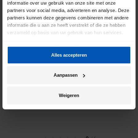
informatie over uw gebruik van onze site met onze
partners voor social media, adverteren en analyse. Deze
partners kunnen deze gegevens combineren met andere
informatie die u aan ze heeft verstrekt of die ze hebben
verzameld op basis van uw gebruik van hun services.
Door mij aan te melden ga ik akkoord met het
Alles accepteren
*
privacybeleid
van Gazelle.
Aanpassen
Weigeren