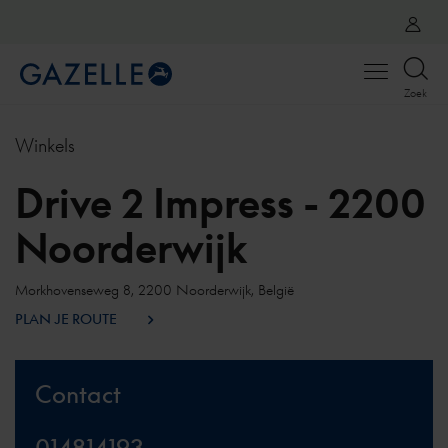
Open
Zoek
menu
Winkels
Drive 2 Impress - 2200
Noorderwijk
Morkhovenseweg 8, 2200 Noorderwijk, België
PLAN JE ROUTE
Contact
014814193