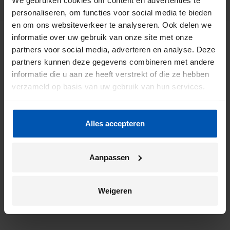
TERUG NAAR BOVEN
personaliseren, om functies voor social media te bieden
en om ons websiteverkeer te analyseren. Ook delen we
informatie over uw gebruik van onze site met onze
partners voor social media, adverteren en analyse. Deze
Meld je aan voor onze nieuwsbrief
partners kunnen deze gegevens combineren met andere
informatie die u aan ze heeft verstrekt of die ze hebben
verzameld op basis van uw gebruik van hun services.
Alles accepteren
Door mij aan te melden ga ik akkoord met het
Aanpassen
*
privacybeleid
van Gazelle.
Weigeren