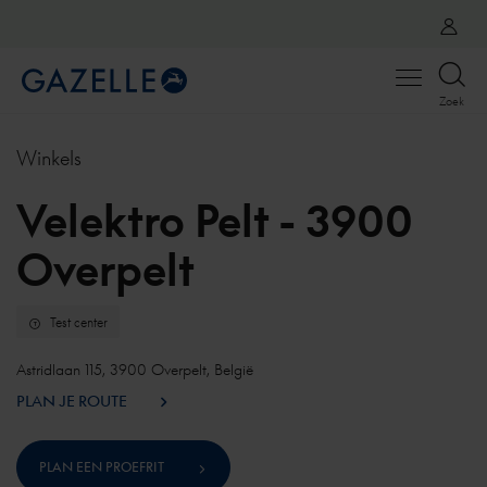
Open
Zoek
menu
Winkels
Velektro Pelt - 3900
Overpelt
Test center
Astridlaan 115, 3900 Overpelt, België
PLAN JE ROUTE
PLAN EEN PROEFRIT