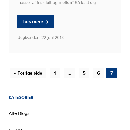
masser af frisk luft og motion? Så kast dig...
Læs mere
Udgivet den: 22 juni 2018
« Forrige side
1
…
5
6
7
KATEGORIER
Alle Blogs