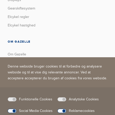
Gearskiftesystem
Elcykel regler
Elcykel hastighed
OM GAZELLE
Om Gazelle
Vores fabrik
Denne webside bruger cookies til at forbedre og analysere
Trofæskab
webside og til at vise dig relevante annoncer. Ved at
acceptere accepterer du brugen af ​​cookies fra vores webside.
Nyheder
Kontakt
Virksomhedens sociale ansvar
Funktionelle Cookies
Analytiske Cookies
Social Media Cookies
Reklamecookies