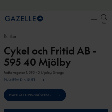
Open
Sök
menu
Butiker
Cykel och Fritid AB -
595 40 Mjölby
Fridhemsgatan 1, 595 40 Mjölby, Sverige
PLANERA DIN RUTT
PLANERA EN PROVKÖRNING