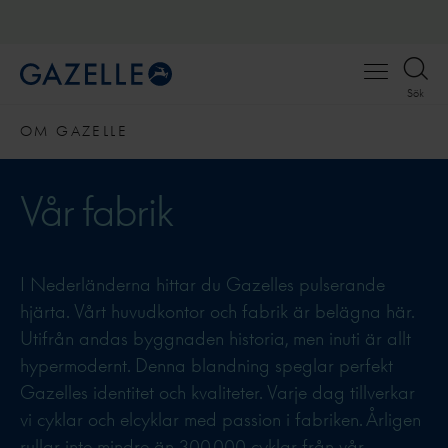
Open
Sök
menu
OM GAZELLE
Vår fabrik
I Nederländerna hittar du Gazelles pulserande
hjärta. Vårt huvudkontor och fabrik är belägna här.
Utifrån andas byggnaden historia, men inuti är allt
hypermodernt. Denna blandning speglar perfekt
Gazelles identitet och kvaliteter. Varje dag tillverkar
vi cyklar och elcyklar med passion i fabriken. Årligen
rullar inte mindre än 300.000 cyklar från vår