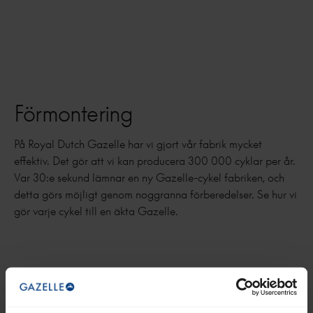
Förmontering
På Royal Dutch Gazelle har vi gjort vår fabrik mycket
effektiv. Det gör att vi kan producera 300 000 cyklar per år.
Var 30:e sekund lämnar en ny Gazelle-cykel fabriken, och
detta görs möjligt genom noggranna förberedelser. Se hur vi
gör varje cykel till en äkta Gazelle.