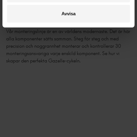
Avvisa
Montering
Vår monteringslinje är en av världens modernaste. Det är här
alla komponenter sätts samman. Steg för steg och med
precision och noggrannhet monterar och kontrollerar 30
monteringsansvariga varje enskild komponent. Se hur vi
skapar den perfekta Gazelle-cykeln.