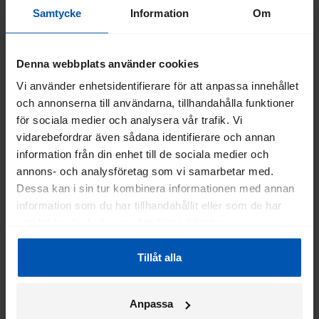
Samtycke
Information
Om
Denna webbplats använder cookies
Hjulmontering
Vi använder enhetsidentifierare för att anpassa innehållet
och annonserna till användarna, tillhandahålla funktioner
På Royal Dutch Gazelle tillverkar vi 300 000 nya cyklar
för sociala medier och analysera vår trafik. Vi
varje år, vilket betyder att vi behöver dubbelt så många hjul.
vidarebefordrar även sådana identifierare och annan
Dessa hjul monterar vi själva. Se hur vi tillverkar över en halv
information från din enhet till de sociala medier och
miljon hjul per år.
annons- och analysföretag som vi samarbetar med.
Dessa kan i sin tur kombinera informationen med annan
information som du har tillhandahållit eller som de har
samlat in när du har använt deras tjänster.
Tillåt alla
Anpassa