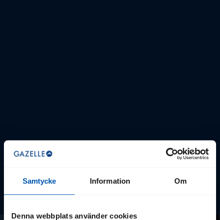
Mycket kort bromssträcka.
Stor bromskraft med liten ansträngning.
Pålitligt bromssystem där bromsklossarna ger ett mycket
bra grepp.
Gradvis funktion.
Ingen minskad bromsfunktion eller låsning vid plötsliga
inbromsningar.
Fälgarna kan nötas med tiden.
Bromsklossarna behöver bytas regelbundet på grund av
slitage.
Samtycke
Information
Om
Denna webbplats använder cookies