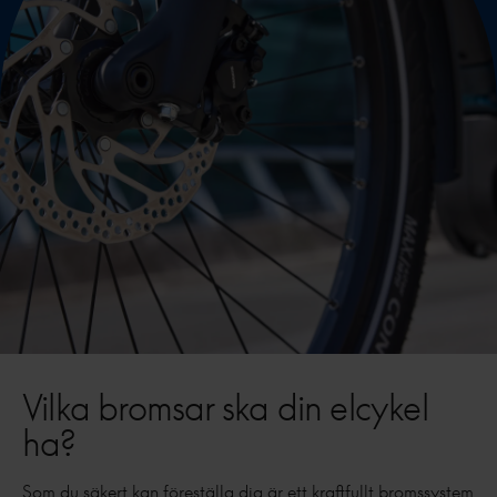
Vilka bromsar ska din elcykel
ha?
Som du säkert kan föreställa dig är ett kraftfullt bromssystem