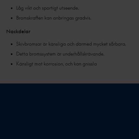
Låg vikt och sportigt utseende.
Bromskraften kan anbringas gradvis.
Nackdelar
Skivbromsar är känsliga och därmed mycket sårbara.
Detta bromssystem är underhållskrävande.
Känsligt mot korrosion, och kan gnissla
Praktiskt taget underhållsfritt.