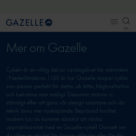
Open
Sök
menu
Mer om Gazelle
Cykeln är en viktig del av vardagslivet för människor
i Nederländerna. I 130 år har Gazelle skapat cyklar
som passar perfekt för detta: så lätta, högkvalitativa
och bekväma som möjligt. Dessutom strävar vi
ständigt efter att göra vår design smartare och vår
teknik ännu mer nyskapande. Beprövad kvalitet,
modern lyx: du kommer absolut att väcka
uppmärksamhet med en Gazelle-cykel! Oavsett om
du söker en elcykel för längre utfärder eller för din