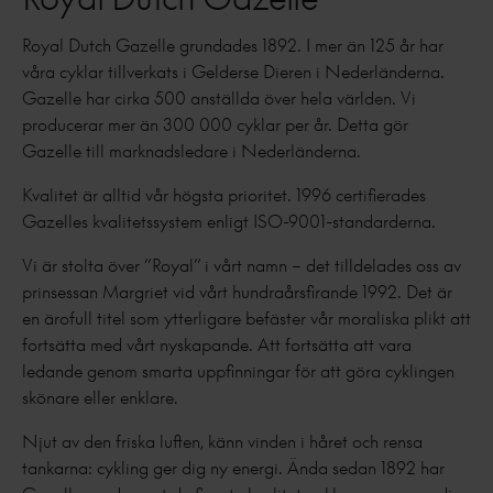
Royal Dutch Gazelle grundades 1892. I mer än 125 år har
våra cyklar tillverkats i Gelderse Dieren i Nederländerna.
Gazelle har cirka 500 anställda över hela världen. Vi
producerar mer än 300 000 cyklar per år. Detta gör
Gazelle till marknadsledare i Nederländerna.
Kvalitet är alltid vår högsta prioritet. 1996 certifierades
Gazelles kvalitetssystem enligt ISO-9001-standarderna.
Vi är stolta över ”Royal” i vårt namn – det tilldelades oss av
prinsessan Margriet vid vårt hundraårsfirande 1992. Det är
en ärofull titel som ytterligare befäster vår moraliska plikt att
fortsätta med vårt nyskapande. Att fortsätta att vara
ledande genom smarta uppfinningar för att göra cyklingen
skönare eller enklare.
Njut av den friska luften, känn vinden i håret och rensa
tankarna: cykling ger dig ny energi. Ända sedan 1892 har