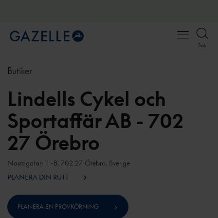
Open
Sök
menu
Butiker
Lindells Cykel och
Sportaffär AB - 702
27 Örebro
Nastagatan 11 -B, 702 27 Örebro, Sverige
PLANERA DIN RUTT
PLANERA EN PROVKÖRNING