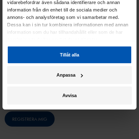
TILLBAKA TILL TOPPEN
vidarebefordrar även sådana identifierare och annan
information från din enhet till de sociala medier och
annons- och analysföretag som vi samarbetar med.
Dessa kan i sin tur kombinera informationen med annan
information som du har tillhandahållit eller som de har
Prenumerera på vårt nyhetsbrev
samlat in när du har använt deras tjänster.
Tillåt alla
Anpassa
Genom att registrera mig godkänner jag Gazelles
Avvisa
*
integritetspolicy
.