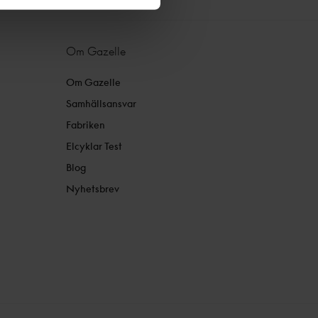
Om Gazelle
Om Gazelle
Samhällsansvar
Fabriken
Elcyklar Test
Blog
Nyhetsbrev