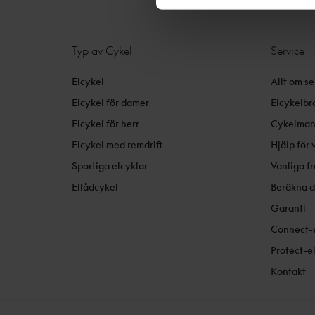
Typ av Cykel
Service
Elcykel
Allt om se
Elcykel för damer
Elcykelbr
Elcykel för herr
Cykelman
Elcykel med remdrift
Hjälp för 
Sportiga elcyklar
Vanliga f
Ellådcykel
Beräkna d
Garanti
Connect-e
Protect-e
Kontakt