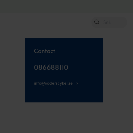
Contact
086688110
info@soderscykel.se