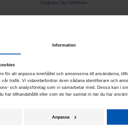
TILLBAKA TILL TOPPEN
era på
Information
tsbrev
cookies
e för att anpassa innehållet och annonserna till användarna, tillh
Genom att registrera mig go
vår trafik. Vi vidarebefordrar även sådana identifierare och anna
nnons- och analysföretag som vi samarbetar med. Dessa kan i sin
har tillhandahållit eller som de har samlat in när du har använt 
Anpassa