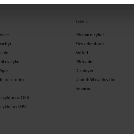
Teknik
rvice
Råd om elcykel
oschyr
Elcykelmotorer
ualer
Batteri
val av cykel
Räckvidd
rågor
Displayer
in ramstorlek
Underhåll av elcyklar
Bromsar
lcyklar av GPS
lcyklar av GPS