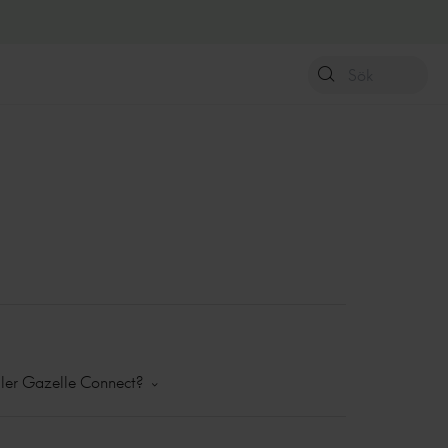
ller Gazelle Connect?
ett lås och texten ”GPS-Connected” faller din