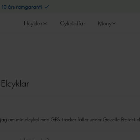
10 års ramgaranti
Elcyklar
Cykelaffär
Meny
Elcyklar
 jag om min elcykel med GPS-tracker faller under Gazelle Protect e
kan ses på ikonen på cykeln. Om det finns en gul ikon med 