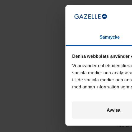
Kan jag 
Ja. De
Display
Samtycke
Vi råde
Display
ÖVRIGT
Denna webbplats använder 
göra at
samma h
Vad är 
Vi använder enhetsidentifierar
sociala medier och analysera 
Easyfl
till de sociala medier och a
Hur kan
med annan information som du 
högt du
båda f
Du bör
Vilken b
Avvisa
Detta b
Vad är 
kg. De