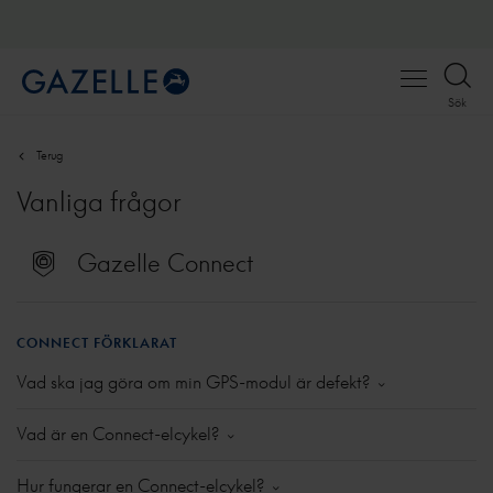
Open
Sök
menu
Terug
Vanliga frågor
Gazelle Connect
CONNECT FÖRKLARAT
Vad ska jag göra om min GPS-modul är defekt?
Om du märker att modulen verkar vara defekt, låt din
Vad är en Connect-elcykel?
återförsäljare kontrollera den. Om defekten bekräftas
kan du få en ny modul installerad. Inom
En Connect-elcykel är en elcykel med en inbyggd
Hur fungerar en Connect-elcykel?
garantiperioden är detta kostnadsfritt. Observera: